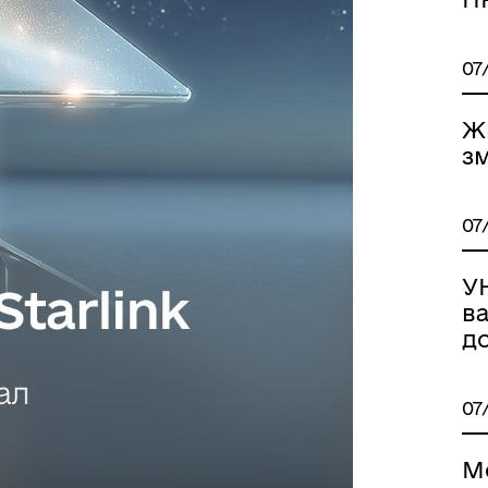
07
Ж
зм
07
У
в
д
07
Мо