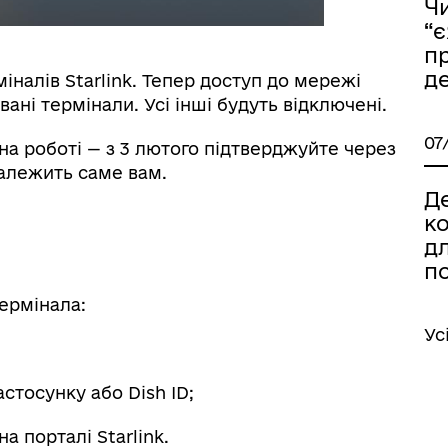
Ч
“
п
де
налів Starlink. Тепер доступ до мережі
ані термінали. Усі інші будуть відключені.
07
на роботі — з 3 лютого підтверджуйте через
належить саме вам.
Д
к
дл
п
термінала:
Ус
стосунку або Dish ID;
а порталі Starlink.