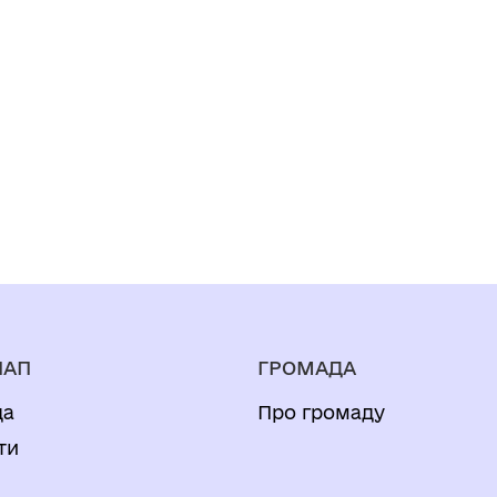
НАП
ГРОМАДА
да
Про громаду
ти