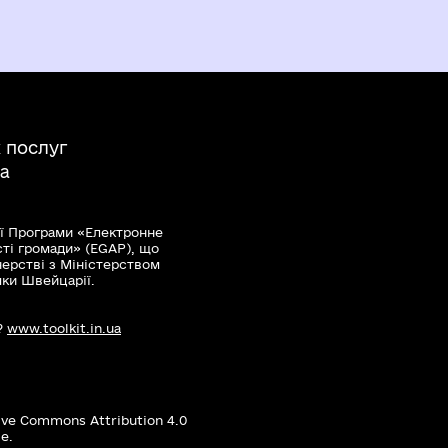
 послуг
да
ї Програми «Електронне
сті громади» (EGAP), що
нерстві з Міністерством
мки Швейцарії.
?
www.toolkit.in.ua
ive Commons Attribution 4.0
е.