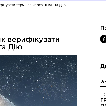
ерифікувати термінал через ЦНАП та Дію
П
 як верифікувати
та Дію
Д
07
Т
Г
П