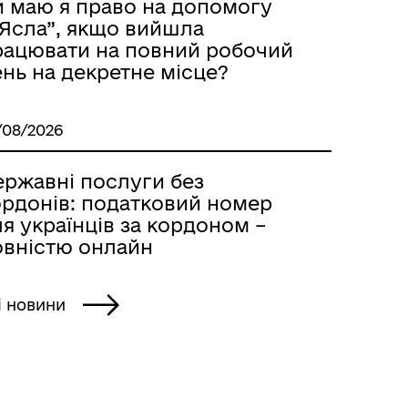
и маю я право на допомогу
єЯсла”, якщо вийшла
рацювати на повний робочий
нь на декретне місце?
/08/2026
ержавні послуги без
ордонів: податковий номер
я українців за кордоном –
овністю онлайн
і новини