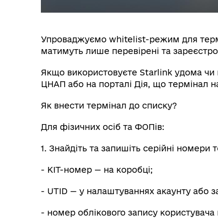
Упроваджуємо whitelist-режим для термі
матимуть лише перевірені та зареєстров
Якщо використовуєте Starlink удома чи 
ЦНАП або на порталі Дія, що термінал 
Як внести термінал до списку?
Для фізичних осіб та ФОПів:
1. Знайдіть та запишіть серійні номери 
- KIT-номер — на коробці;
- UTID — у налаштуваннях акаунту або за
- номер облікового запису користувача н