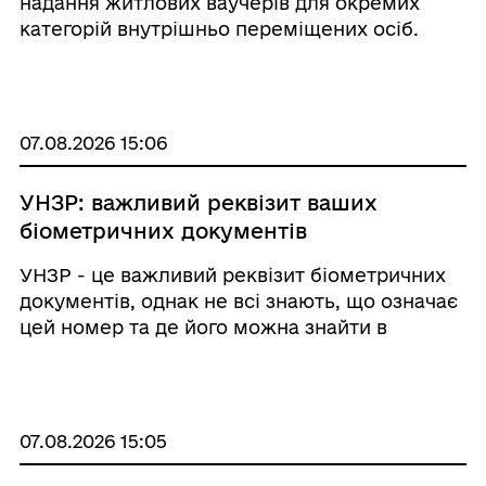
надання житлових ваучерів для окремих
категорій внутрішньо переміщених осіб.
Житловий ваучер не нададуть, якщо заявник
та члени його сім’ї: - припинили право
власності на житло (наприклад, продали,
подару ...
07.08.2026 15:06
УНЗР: важливий реквізит ваших
біометричних документів
УНЗР - це важливий реквізит біометричних
документів, однак не всі знають, що означає
цей номер та де його можна знайти в
паспорті громадянина України у формі ID-
картки або у закордонному паспорті
громадянина України. Роз'яснюємо. УНЗР -
це унікальн ...
07.08.2026 15:05