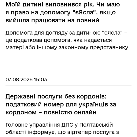
Моїй дитині виповнився рік. Чи маю
я право на допомогу “єЯсла”, якщо
вийшла працювати на повний
робочий день на декретне місце?
Допомога для догляду за дитиною “єЯсла” –
це додаткова допомога, яка надається
матері або іншому законному представнику
дитини з метою підтримки сім’ї та сприяння
поєднанню роботи та догляду за дитиною.
Тому особа, яка фактично ...
07.08.2026 15:03
Державні послуги без кордонів:
податковий номер для українців за
кордоном – повністю онлайн
Головне управління ДПС у Полтавській
області інформує, що відтепер послуга з