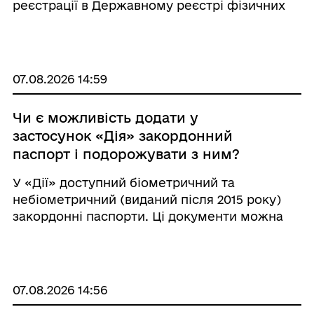
реєстрації в Державному реєстрі фізичних
осіб – платників податків (ДРФО) та
отримання електронної картки платника
податків з QR-кодом буде доступна для всіх
громадян Украї ...
07.08.2026 14:59
Чи є можливість додати у
застосунок «Дія» закордонний
паспорт і подорожувати з ним?
У «Дії» доступний біометричний та
небіометричний (виданий після 2015 року)
закордонні паспорти. Ці документи можна
використовувати в Україні на рівні з ID-
карткою для посвідчення особи. Українці
можуть перетнути кордон із закордонним
паспор ...
07.08.2026 14:56