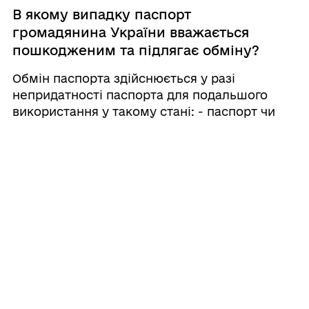
В якому випадку паспорт
громадянина України вважається
пошкодженим та підлягає обміну?
Обмін паспорта здійснюється у разі
непридатності паспорта для подальшого
використання у такому стані: - паспорт чи
фотокартка мають пошкодження та(або)
відсутня їх частина, що не дають змогу
візуально ідентифікувати особу, прочитати
прізвище, власне ім ...
05.08.2026 16:05
Нові підходи до виплати “дитячих”
допомог
З 01 січня 2026 року запрацювала оновлена
система державної допомоги сім’ям з
дітьми. Основні зміни, які відбулися,