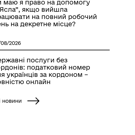
и маю я право на допомогу
єЯсла”, якщо вийшла
рацювати на повний робочий
нь на декретне місце?
/08/2026
ержавні послуги без
ордонів: податковий номер
я українців за кордоном –
овністю онлайн
і новини