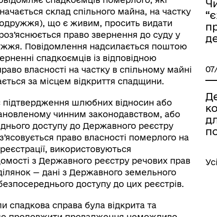
Ч
начається склад спільного майна, на частку
“
подружжя), що є живим, просить видати
п
 роз’яснюється право звернення до суду у
де
дружжя. Повідомлення надсилається поштою
ерненні спадкоємців із відповідною
07
право власності на частку в спільному майні
ться за місцем відкриття спадщини.
Д
яє підтвердження шлюбних відносин або
к
тановленому чинним законодавством, або
дл
еднього доступу до Державного реєстру
п
 з’ясовується право власності померлого на
реєстрації, використовуються
омості з Державного реєстру речових прав
Ус
ілянок — дані з Державного земельного
безпосереднього доступу до цих реєстрів.
и спадкова справа була відкрита та
 але продовжити провадження неможливо