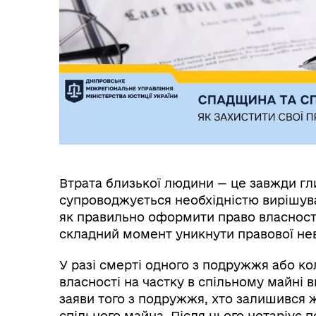
Втрата близької людини — це завжди гли
супроводжується необхідністю вирішува
як правильно оформити право власност
складний момент уникнути правової нев
У разі смерті одного з подружжя або к
власності на частку в спільному майні 
заяви того з подружжя, хто залишився 
спільного майна. Після цього нотаріус 