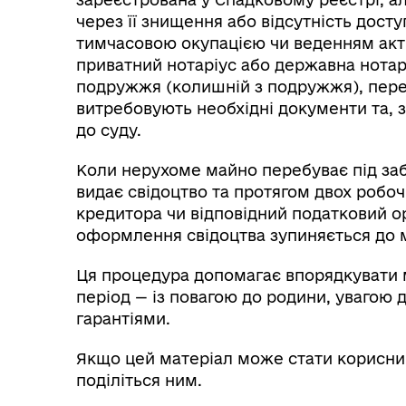
через її знищення або відсутність доступ
тимчасовою окупацією чи веденням акти
приватний нотаріус або державна нотарі
подружжя (колишній з подружжя), пере
витребовують необхідні документи та, 
до суду.
Коли нерухоме майно перебуває під заб
видає свідоцтво та протягом двох робо
кредитора чи відповідний податковий о
оформлення свідоцтва зупиняється до м
Ця процедура допомагає впорядкувати 
період — із повагою до родини, увагою 
гарантіями.
Якщо цей матеріал може стати корисни
поділіться ним.