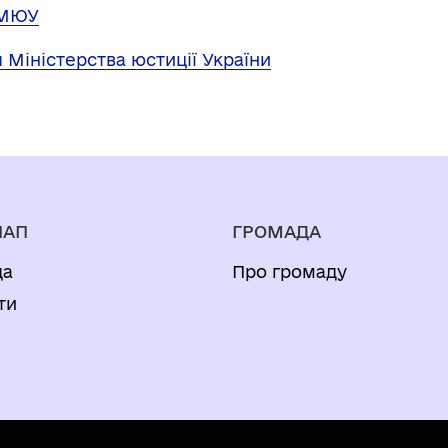
УМЮУ
 Міністерства юстиції України
НАП
ГРОМАДА
да
Про громаду
ти