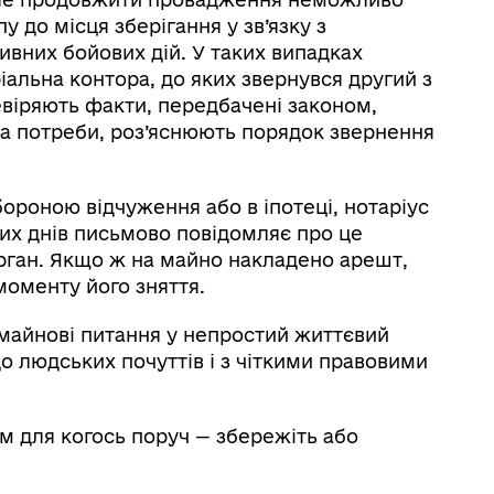
у до місця зберігання у зв’язку з
вних бойових дій. У таких випадках
альна контора, до яких звернувся другий з
віряють факти, передбачені законом,
за потреби, роз’яснюють порядок звернення
ороною відчуження або в іпотеці, нотаріус
чих днів письмово повідомляє про це
рган. Якщо ж на майно накладено арешт,
оменту його зняття.
майнові питання у непростий життєвий
до людських почуттів і з чіткими правовими
м для когось поруч — збережіть або