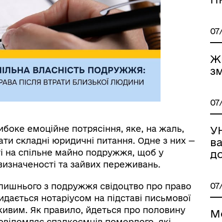
07
Ж
зм
07
боке емоційне потрясіння, яке, на жаль,
У
ти складні юридичні питання. Одне з них —
в
і на спільне майно подружжя, щоб у
д
изначеності та зайвих переживань.
07
олишнього з подружжя свідоцтво про право
видається нотаріусом на підставі письмової
живим. Як правило, йдеться про половину
Мо
повідомляє спадкоємців померлого, які