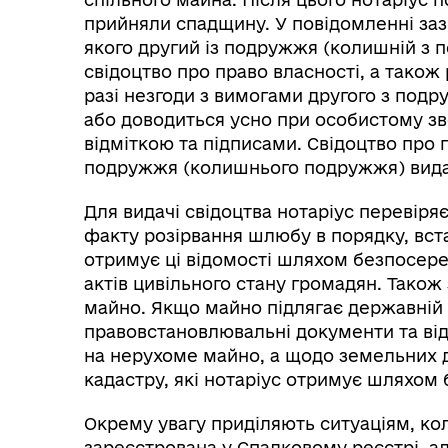
прийняли спадщину. У повідомленні заз
якого другий із подружжя (колишній з 
свідоцтво про право власності, а також
разі незгоди з вимогами другого з по
або доводиться усно при особистому зв
відміткою та підписами. Свідоцтво про 
подружжя (колишнього подружжя) видає
Для видачі свідоцтва нотаріус перевір
факту розірвання шлюбу в порядку, вс
отримує ці відомості шляхом безпосер
актів цивільного стану громадян. Також
майно. Якщо майно підлягає державній 
правовстановлювальні документи та від
на нерухоме майно, а щодо земельних д
кадастру, які нотаріус отримує шляхом 
Окрему увагу приділяють ситуаціям, кол
зареєстрована у Спадковому реєстрі,