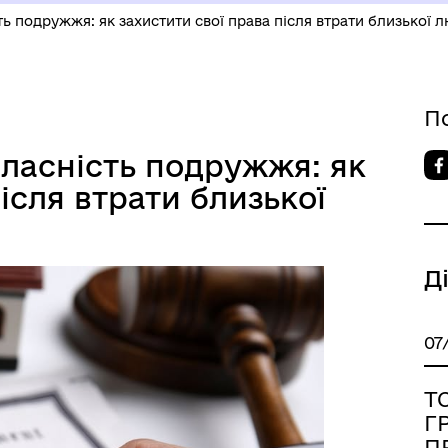
ть подружжя: як захистити свої права після втрати близької 
П
власність подружжя: як
ісля втрати близької
Д
07
Т
Г
П