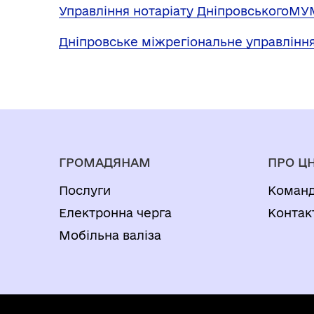
Управління нотаріату ДніпровськогоМ
Дніпровське міжрегіональне управління
ГРОМАДЯНАМ
ПРО Ц
Послуги
Коман
Електронна черга
Контак
Мобільна валіза